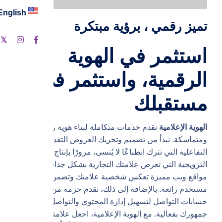
English
تميز رقمي ، برؤية مبتكرة
ت
استثمر في الهوية
الرقمية، واستثمر في
مستقبلك
الهوية الإعلامية
تقدم خدمات متكاملة لبناء هوية رقمية قوية
ومتماسكة. نبدأ من تصميم وتحريك العروض التقديمية
التفاعلية التي تترك انطباعًا لا يُنسى، مرورًا بإنتاج الأفلام
الترويجية التي تعرض علامتك التجارية بشكل جذاب. نصمم
مواقع ويب مميزة تعكس شخصية علامتك وتضمن تجربة
مستخدم رائعة. بالإضافة إلى ذلك، نقدم حزمة من قوالب
حسابات التواصل لتسهيل إدارة المحتوى والتواصل مع
جمهورك بفعالية. مع الهوية الإعلامية، اجعل علامتك التجارية