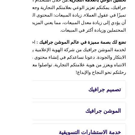
تحسين الوعي بالعلامة التجارية:
من خلال استخدام الموشن
جرافيك، يمكنكم تعزيز الوعي بعلامتكم التجارية وجعلها أكثر
تميزًا في عقول العملاء. زيادة المبيعات: المحتوى الجذاب يمكن
أن يؤدي إلى زيادة معدل المبيعات، مما يعني المزيد من العملاء
المحتملين وزيادة أكثر في المبيعات.
نضع لك بصمة مميزة في عالم الموشن جرافيك :
اختياركم
لخدمة الموشن جرافيك من شركة الهوية الإعلامية يعني اختيار
الابتكار والجودة. دعونا نساعدكم في إنشاء محتوى مرئي يجذب
الانتباه ويعزز من هوية علامتكم التجارية. تواصلوا معنا اليوم لبدء
رحلتكم نحو النجاح والإبداع!
تصميم جرافيك
الموشن جرافيك
خدمة الاستشارات التسويقية