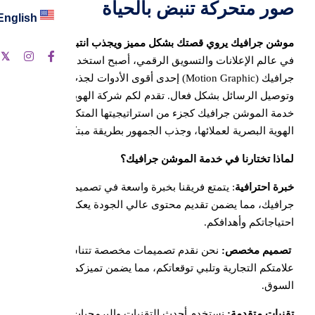
صور متحركة تنبض بالحياة
English
موشن جرافيك يروي قصتك بشكل مميز ويجذب انتباه العالم :
ت
في عالم الإعلانات والتسويق الرقمي، أصبح استخدام الموشن
جرافيك (Motion Graphic) إحدى أقوى الأدوات لجذب الانتباه
وتوصيل الرسائل بشكل فعال. تقدم لكم شركة الهوية الإعلامية
خدمة الموشن جرافيك كجزء من استراتيجيتها المتكاملة لتعزيز
الهوية البصرية لعملائها، وجذب الجمهور بطريقة مبتكرة.
لماذا تختارنا في خدمة الموشن جرافيك؟
خبرة احترافية
: يتمتع فريقنا بخبرة واسعة في تصميم الموشن
جرافيك، مما يضمن تقديم محتوى عالي الجودة يعكس
احتياجاتكم وأهدافكم.
تصميم مخصص:
نحن نقدم تصميمات مخصصة تتناسب مع هوية
علامتكم التجارية وتلبي توقعاتكم، مما يضمن تميزكم في
السوق.
تقنيات متقدمة:
نستخدم أحدث التقنيات والبرمجيات في إنتاج