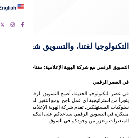
English
ت
التكنولوجيا لغتنا، والتسويق شغفنا
التسويق الرقمي مع شركة الهوية الإعلامية: مفتاحك للنجاح
في العصر الرقمي
في عصر التكنولوجيا الحديثة، أصبح التسويق الرقمي جزءاً لا
يتجزأ من استراتيجية أي عمل ناجح. ومع التغير السريع في
سلوكيات المستهلكين، تقدم شركة الهوية الإعلامية حلولاً
مبتكرة في التسويق الرقمي تساعدكم على التكيف مع هذه
المتغيرات وتعزز من وجودكم في السوق.