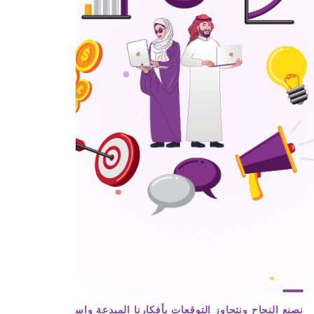
نصنع النجاح ونتجاوز التوقعات بأفكارنا المبدعة واستراتيجياتنا