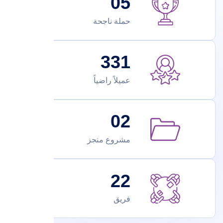
0
5
حملة ناجحة
3
3
1
عميلاً راضياً
0
2
مشروع منجز
2
2
فريق