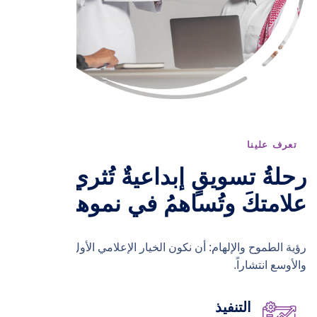
تعرف علينا
رحلةُ تسويقٍ إبداعيةٌ تُثري
علامتكَ وتُساهمُ في نموها
رؤية الطموح والإلهام: أن نكون الخيار الإعلامي الأول الأعلى جودة
والأوسع انتشاراً.
التنفيذ