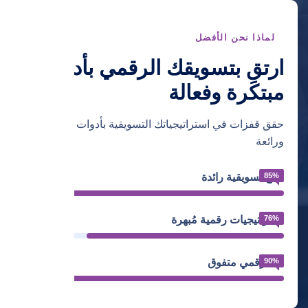
لماذا نحن الأفضل
ارتقِ بتسويقك الرقمي بأدوات
مبتكرة وفعالة
حقق قفزات في استراتيجياتك التسويقية بأدوات ذكية
ورائعة
85%
نتائج تسويقية رائدة
76%
استراتيجيات رقمية مُبهرة
90%
أداء رقمي متفوق